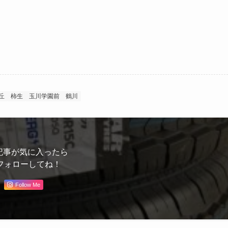
丘
柿生
玉川学園前
鶴川
記事が気に入ったら
フォローしてね！
Follow Me