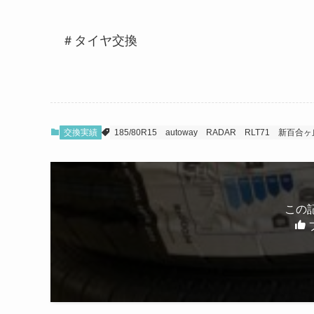
＃タイヤ交換
交換実績
185/80R15
autoway
RADAR
RLT71
新百合ヶ
この