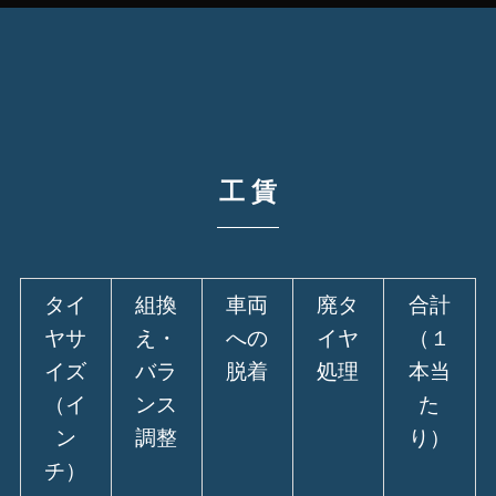
工 賃
タイ
組換
車両
廃タ
合計
ヤサ
え・
への
イヤ
（１
イズ
バラ
脱着
処理
本当
（イ
ンス
た
ン
調整
り）
チ）