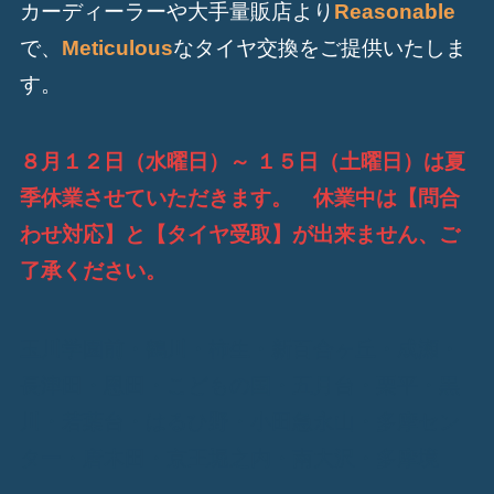
カーディーラーや大手量販店より
Reasonable
で、
Meticulous
なタイヤ交換をご提供いたしま
す。
８月１２日（水曜日）～ １５日（土曜日）は夏
季休業させていただきます。 休業中は【問合
わせ対応】と【タイヤ受取】が出来ません、ご
了承ください。
玉川学園前・鶴川・柿生・新百合ヶ丘・成瀬・
長津田・恩田・こどもの国・五月台・栗平・黒
川・若葉台・はるひ野・小田急永山・多摩セン
ター・唐木田・京王堀之内・南大沢・多摩境